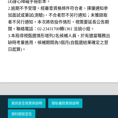
(4)身心障礙手冊影本。
2.逾期不予受理。經審查資格條件符合者，擇優通知參
加面試或筆試(測驗)，不合者恕不另行通知；未獲錄取
者不另行通知。本次將依投件情形，視需要延長公告期
間。聯絡電話：02-23431700轉1361 洽胡小姐。
3.本局得視甄選情形增列2名候補人員，於有適當職務出
缺時考量進用，候補期間為5個月(自甄選結果確定之翌
日起算)。
資訊安全政策與說明
隱私權政策與說明
資料開放宣告