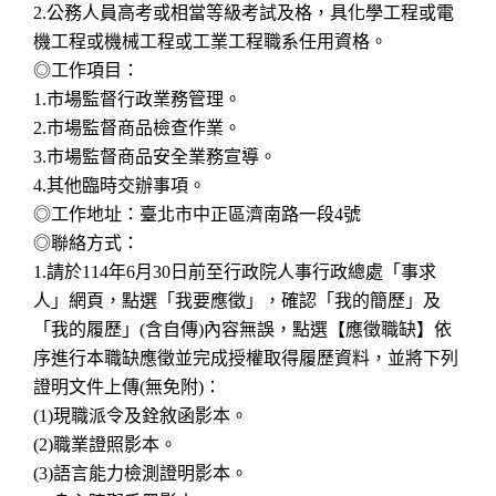
2.公務人員高考或相當等級考試及格，具化學工程或電
機工程或機械工程或工業工程職系任用資格。
◎工作項目：
1.市場監督行政業務管理。
2.市場監督商品檢查作業。
3.市場監督商品安全業務宣導。
4.其他臨時交辦事項。
◎工作地址：臺北市中正區濟南路一段4號
◎聯絡方式：
1.請於114年6月30日前至行政院人事行政總處「事求
人」網頁，點選「我要應徵」，確認「我的簡歷」及
「我的履歷」(含自傳)內容無誤，點選【應徵職缺】依
序進行本職缺應徵並完成授權取得履歷資料，並將下列
證明文件上傳(無免附)：
(1)現職派令及銓敘函影本。
(2)職業證照影本。
(3)語言能力檢測證明影本。