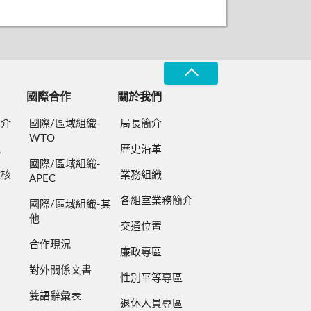
國際合作
關於我們
簡介
國際/區域組織-
局長簡介
WTO
規
歷史沿革
國際/區域組織-
檢核
業務組織
APEC
各組室業務簡介
國際/區域組織-其
他
交通位置
合作現況
廉政專區
對外關係文書
性別平等專區
雙語辭彙表
退休人員專區