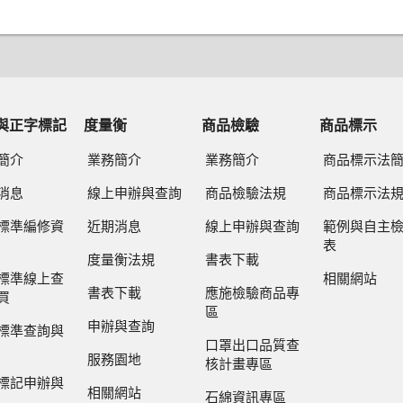
與正字標記
度量衡
商品檢驗
商品標示
簡介
業務簡介
業務簡介
商品標示法
消息
線上申辦與查詢
商品檢驗法規
商品標示法
標準編修資
近期消息
線上申辦與查詢
範例與自主
表
度量衡法規
書表下載
標準線上查
相關網站
書表下載
應施檢驗商品專
買
區
申辦與查詢
標準查詢與
口罩出口品質查
服務園地
核計畫專區
標記申辦與
相關網站
石綿資訊專區