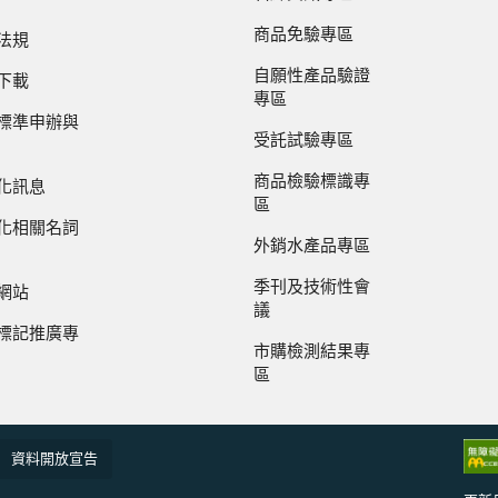
商品免驗專區
法規
自願性產品驗證
下載
專區
標準申辦與
受託試驗專區
商品檢驗標識專
化訊息
區
化相關名詞
外銷水產品專區
季刊及技術性會
網站
議
標記推廣專
市購檢測結果專
區
資料開放宣告