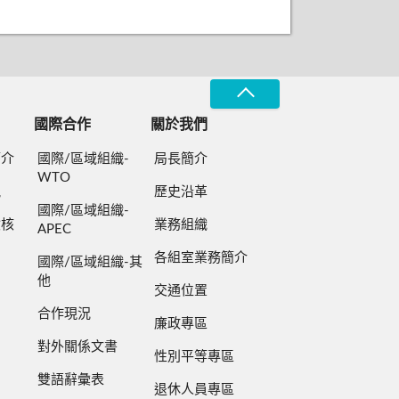
國際合作
關於我們
簡介
國際/區域組織-
局長簡介
WTO
規
歷史沿革
國際/區域組織-
檢核
業務組織
APEC
各組室業務簡介
國際/區域組織-其
他
交通位置
合作現況
廉政專區
對外關係文書
性別平等專區
雙語辭彙表
退休人員專區