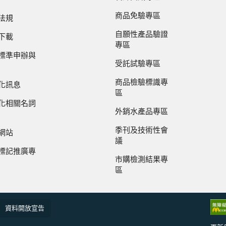
商品免驗專區
法規
自願性產品驗證
下載
專區
標準申辦與
受託試驗專區
商品檢驗標識專
化訊息
區
化相關名詞
外銷水產品專區
季刊及技術性會
網站
議
標記推廣專
市購檢測結果專
區
資料開放宣告