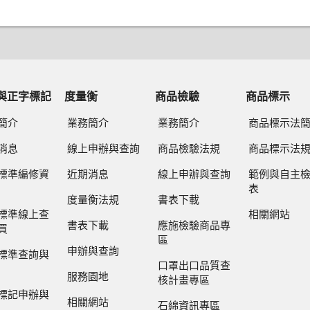
與正字標記
度量衡
商品檢驗
商品標示
簡介
業務簡介
業務簡介
商品標示法
消息
線上申辦與查詢
商品檢驗法規
商品標示法
標準編修資
近期消息
線上申辦與查詢
範例與自主
表
度量衡法規
書表下載
標準線上查
相關網站
書表下載
應施檢驗商品專
買
區
申辦與查詢
標準查詢與
口罩出口品質查
服務園地
核計畫專區
標記申辦與
相關網站
石綿資訊專區