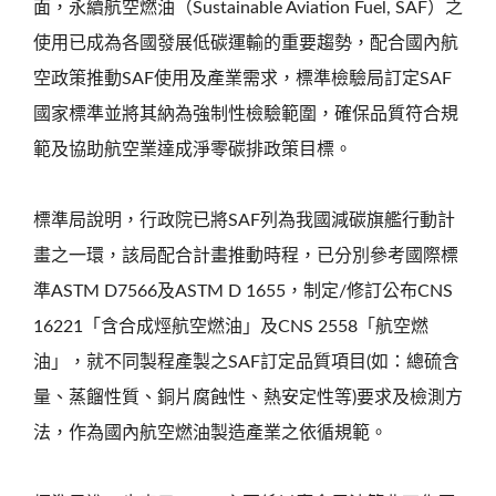
面，永續航空燃油（Sustainable Aviation Fuel, SAF）之
使用已成為各國發展低碳運輸的重要趨勢，配合國內航
空政策推動SAF使用及產業需求，標準檢驗局訂定SAF
國家標準並將其納為強制性檢驗範圍，確保品質符合規
範及協助航空業達成淨零碳排政策目標。
標準局說明，行政院已將SAF列為我國減碳旗艦行動計
畫之一環，該局配合計畫推動時程，已分別參考國際標
準ASTM D7566及ASTM D 1655，制定/修訂公布CNS
16221「含合成烴航空燃油」及CNS 2558「航空燃
油」，就不同製程產製之SAF訂定品質項目(如：總硫含
量、蒸餾性質、銅片腐蝕性、熱安定性等)要求及檢測方
法，作為國內航空燃油製造產業之依循規範。