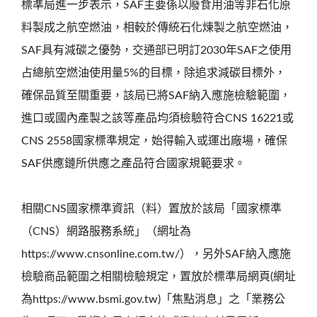
標準局進一步表示，SAF主要係以廢食用油等非石化原
料製成之航空燃油，相較於傳統石化煉製之航空燃油，
SAF具有減碳之優勢，交通部已明訂2030年SAF之使用
占總航空燃油使用量5%的目標，除追求減碳目標外，
確保品質至關重要，該局已將SAF納入應施檢驗範圍，
進口或國內產製之該等產品均須檢驗符合CNS 16221或
CNS 2558國家標準規定，始得輸入或運出廠場，確保
SAF供應鏈所供應之產品符合國家規範要求。
相關CNS國家標準資訊（料）置放於該局「國家標準
（CNS）網路服務系統」（網址為
https://www.cnsonline.com.tw/），另外SAF納入應施
檢驗商品範圍之相關檢驗規定，置放於標準局網頁(網址
為https://www.bsmi.gov.tw)「焦點消息」之「業務公