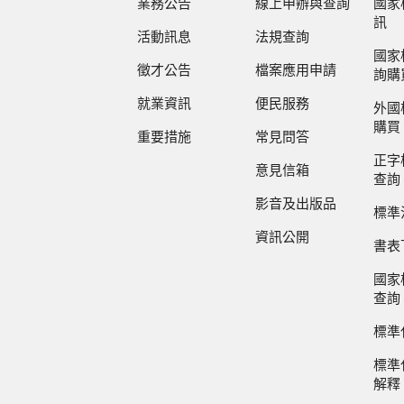
業務公告
線上申辦與查詢
國家
訊
活動訊息
法規查詢
國家
徵才公告
檔案應用申請
詢購
就業資訊
便民服務
外國
購買
重要措施
常見問答
正字
意見信箱
查詢
影音及出版品
標準
資訊公開
書表
國家
查詢
標準
標準
解釋