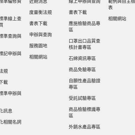
標準編修資
近期消息
線上申辦與查詢
範例與自主
表
度量衡法規
書表下載
標準線上查
相關網站
書表下載
應施檢驗商品專
買
區
申辦與查詢
標準查詢與
口罩出口品質查
服務園地
核計畫專區
標記申辦與
相關網站
石綿資訊專區
商品免驗專區
法規
自願性產品驗證
下載
專區
標準申辦與
受託試驗專區
商品檢驗標識專
化訊息
區
化相關名詞
外銷水產品專區