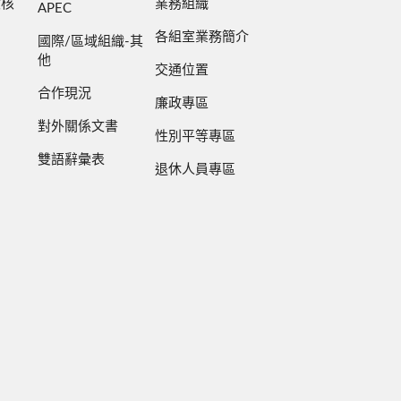
檢核
業務組織
APEC
各組室業務簡介
國際/區域組織-其
他
交通位置
合作現況
廉政專區
對外關係文書
性別平等專區
雙語辭彙表
退休人員專區