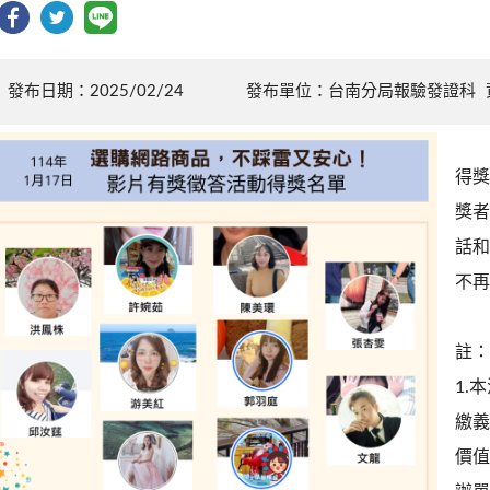
發布日期：2025/02/24
發布單位：台南分局報驗發證科
得獎
獎者
話和
不再
註：
1.
繳義
價值