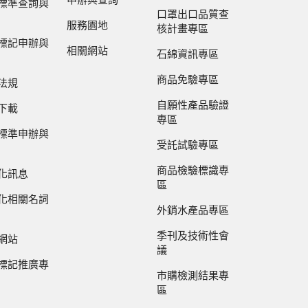
申辦與查詢
標準查詢與
口罩出口品質查
服務園地
核計畫專區
標記申辦與
相關網站
石綿資訊專區
商品免驗專區
法規
自願性產品驗證
下載
專區
標準申辦與
受託試驗專區
商品檢驗標識專
化訊息
區
化相關名詞
外銷水產品專區
季刊及技術性會
網站
議
標記推廣專
市購檢測結果專
區