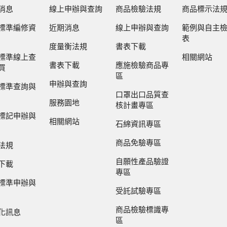
消息
線上申辦與查詢
商品檢驗法規
商品標示法
標準編修資
近期消息
線上申辦與查詢
範例與自主
表
度量衡法規
書表下載
標準線上查
相關網站
書表下載
應施檢驗商品專
買
區
申辦與查詢
標準查詢與
口罩出口品質查
服務園地
核計畫專區
標記申辦與
相關網站
石綿資訊專區
商品免驗專區
法規
自願性產品驗證
下載
專區
標準申辦與
受託試驗專區
商品檢驗標識專
化訊息
區