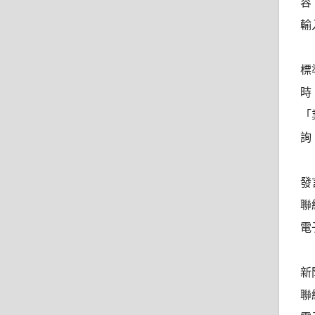
容
輸
標
時
「
詢
發
聯
電子
新
聯絡