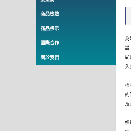
商品檢驗
商品標示
為
國際合作
設
局
關於我們
入
標
的
及
標