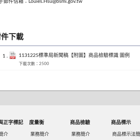
郵件信箱：Louies.Hsu@bsmi.gov.tw
附件下載
1131225標準局新聞稿【附圖】商品檢驗標識 圖例
下載次數：2500
與正字標記
度量衡
商品檢驗
商品標示
簡介
業務簡介
業務簡介
商品標示法