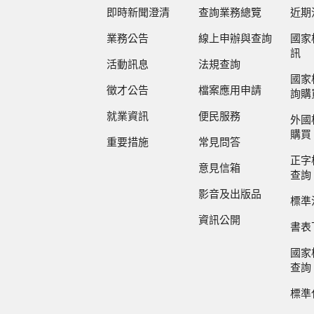
即時新聞澄清
查詢業務總覽
近期
業務公告
線上申辦與查詢
國家
訊
活動訊息
法規查詢
國家
徵才公告
檔案應用申請
詢購
就業資訊
便民服務
外國
購買
重要措施
常見問答
正字
意見信箱
查詢
影音及出版品
標準
資訊公開
書表
國家
查詢
標準