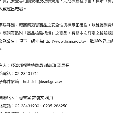
、資訊安全等相關規範及檢驗規定，完成檢驗程序後，標示「商
入或運出廠場。
準局呼籲，廠商應落實商品之安全性與標示正確性，以維護消費
，應購買貼附「商品檢驗標識」之商品。有關本次訂定之檢驗規
業務公告」項下，網址為http://www.bsmi.gov.tw，歡迎各界
。
言人：經濟部標準檢驗局 謝翰璋 副局長
絡電話：02-23431711
郵件信箱：hc.hsieh@bsmi.gov.tw
聞聯絡人：秘書室 許瓊文 科員
電話：02-23431900、0905-286250