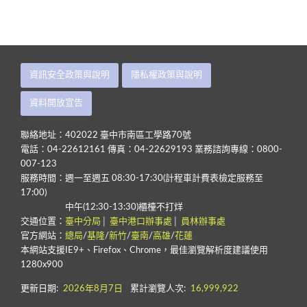
嬰幼兒浴盆
資訊安全政策與說明
隱私權政策與說明
資料開放宣告
聯絡地址：402022 臺中市南區工學路70號
電話：04-22612161 傳真：04-22629193 業務諮詢專線：0800-
007-123
服務時間：週一至週五 08:30-17:30(計程車計費表檢定服務至
17:00)
中午(12:30-13:30)櫃檯不打烊
交通位置：
臺中分局
│
臺中港口辦事處
│
員林辦事處
官方網站：
總局
/
基隆
/
新竹
/
臺南
/
高雄
/
花蓮
本網站支援IE9+、Firefox、Chrome，最佳瀏覽解析度建議使用
1280x900
更新日期:
2026年8月7日
累計瀏覽人次:
16,999,922