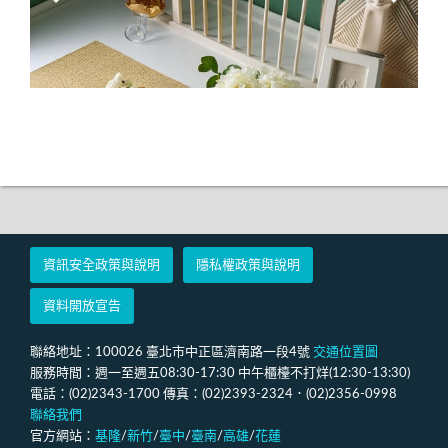
資訊安全政策與說明
隱私權政策與說明
資料開放宣告
聯絡地址：100026 臺北市中正區濟南路一段4號
交通位置圖
服務時間：週一至週五08:30-17:30 中午櫃檯不打烊(12:30-13:30)
電話：(02)2343-1700 傳真：(02)2393-2324．(02)2356-0998
聯絡我們
官方網站：
基隆
/
新竹
/
臺中
/
臺南
/
高雄
/
花蓮