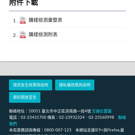
附件下載
經濟部標準檢驗局公布市售「除濕機」商品檢測結
果
購樣檢測彙整表
購樣檢測附表
資訊安全政策與說明
隱私權政策與說明
資料開放宣告
聯絡地址：10051 臺北市中正區濟南路一段4號
交通位置圖
電話：02-23431700 傳真：02-23932324．02-23560998
聯絡
我們
本局業務諮詢專線：0800-007-123 本網站支援IE9+與Firefox,最