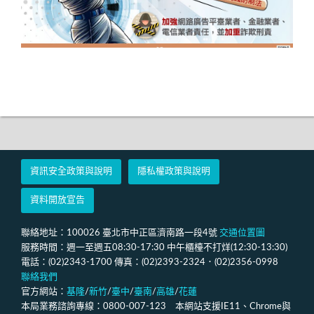
資訊安全政策與說明
隱私權政策與說明
資料開放宣告
聯絡地址：100026 臺北市中正區濟南路一段4號
交通位置圖
服務時間：週一至週五08:30-17:30 中午櫃檯不打烊(12:30-13:30)
電話：(02)2343-1700 傳真：(02)2393-2324．(02)2356-0998
聯絡我們
官方網站：
基隆
/
新竹
/
臺中
/
臺南
/
高雄
/
花蓮
本局業務諮詢專線：0800-007-123 本網站支援IE11、Chrome與