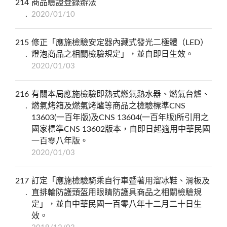
214
商品驗證登錄辦法
2020/01/10
215
修正「應施檢驗安定器內藏式發光二極體（LED）
燈泡商品之相關檢驗規定」，並自即日生效。
2020/01/03
216
有關本局應施檢驗即熱式燃氣熱水器、燃氣台爐、
燃氣烤箱及燃氣烤爐等商品之檢驗標準CNS
13603(一百年版)及CNS 13604(一百年版)所引用之
國家標準CNS 13602版本，自即日起適用中華民國
一百零八年版。
2020/01/03
217
訂定「應施檢驗騎乘自行車暨著用溜冰鞋、滑板及
直排輪防護頭盔用眼睛防護具商品之相關檢驗規
定」，並自中華民國一百零八年十二月二十日生
效。