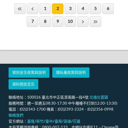
1
2
3
4
5
6
7
8
9
10
資訊安全政策與說明
隱私權政策與說明
資料開放宣告
聯絡地址：100026 臺北市中正區濟南路一段4號
交通位置圖
服務時間：週一至週五08:30-17:30 中午櫃檯不打烊(12:30-13:30)
電話：(02)2343-1700 傳真：(02)2393-2324．(02)2356-0998
聯絡我們
官方網站：
基隆
/
新竹
/
臺中
/
臺南
/
高雄
/
花蓮
本局業務諮詢專線：0800-007-123 本網站支援IE11、Chrome與