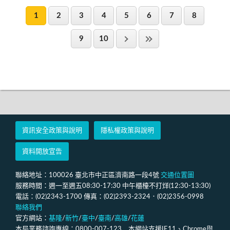
1
2
3
4
5
6
7
8
9
10
資訊安全政策與說明
隱私權政策與說明
資料開放宣告
聯絡地址：100026 臺北市中正區濟南路一段4號
交通位置圖
服務時間：週一至週五08:30-17:30 中午櫃檯不打烊(12:30-13:30)
電話：(02)2343-1700 傳真：(02)2393-2324．(02)2356-0998
聯絡我們
官方網站：
基隆
/
新竹
/
臺中
/
臺南
/
高雄
/
花蓮
本局業務諮詢專線：0800-007-123 本網站支援IE11、Chrome與