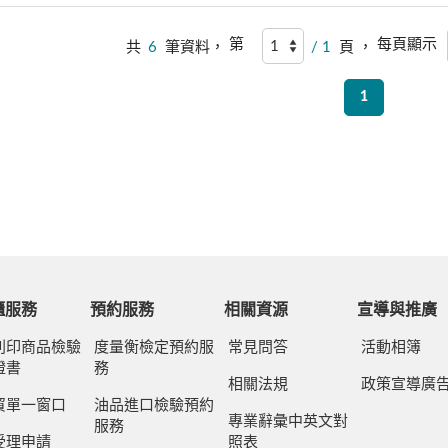
第
每頁顯示
共
6
筆資料，
/ 1
頁 ，
1
櫃服務
預約服務
相關資源
宣導與推廣
列印商品檢驗
度量衡檢定預約服
常見問答
活動相簿
證書
務
相關法規
政策宣導廣
貿單一窗口
油品進口檢驗預約
專業辭彙中英文對
服務
受理申請
照表