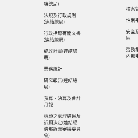
結總局)
檔案
法規及行政規則
性別
(連結總局)
安全
行政指導有關文書
區
(連結總局)
勞務
施政計畫(連結總
內部
局)
業務統計
研究報告(連結總
局)
預算、決算及會計
月報
請願之處理結果及
訴願決定(連結經
濟部訴願審議委員
會)