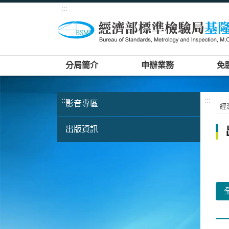
:::
分局簡介
申辦業務
免
:::
:::
影音專區
經
出版資訊
全