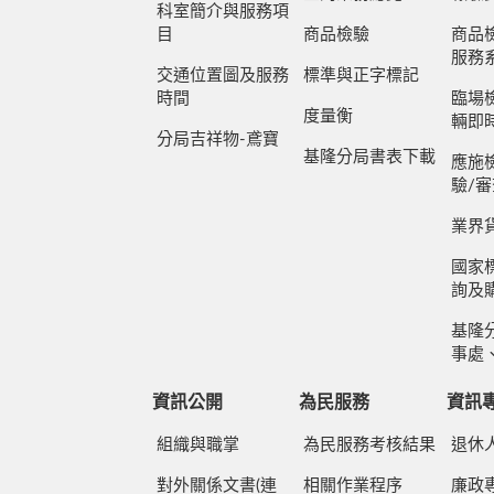
科室簡介與服務項
目
商品檢驗
商品
服務
交通位置圖及服務
標準與正字標記
時間
臨場
度量衡
輛即
分局吉祥物-鳶寶
基隆分局書表下載
應施
驗/
業界
國家標
詢及
基隆
事處
資訊公開
為民服務
資訊
組織與職掌
為民服務考核結果
退休
對外關係文書(連
相關作業程序
廉政