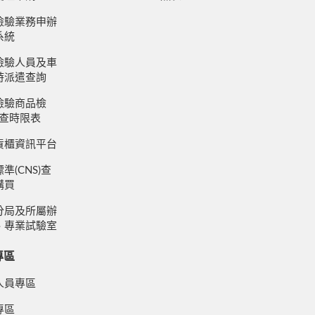
檢驗業務申辦
系統
檢驗人員及車
時派遣查詢
檢驗商品檢
審查時限表
貨櫃資訊平台
準(CNS)查
購買
分局及所屬辦
、專業試驗室
專區
人員專區
專區