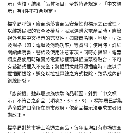
示」查核，結果「品質項目」全數符合規定，「中文標
示」有4件不符合規定。
標準局呼籲，廠商應落實商品安全性與標示之正確性，
以維護民眾的安全及權益，民眾選購家電產品時，應檢
視外包裝中文標示的完整性，如廠商名稱、地址、型號
及規格（如：電壓及消耗功率）等資訊；使用時，詳細
閱讀說明書、警語及使用注意事項。同時亦提醒，電器
類產品使用時確實將電源線插頭與插座緊密貼合，不可
有鬆動或插入不完全；將插頭拔離電源插座時，應以手
握插頭拔除，避免以拉扯電線之方式拔除，致造成內部
銅線斷裂。
「廚餘機」雖非屬應施檢驗商品範圍，針對「中文標
示」不符合之商品（項次3、5、6、9），標準局已請製
造商或進口商所在縣市政府，依商品標示法要求業者限
期改正。
標準局對於市場上流通之商品，每年度均訂有市場檢查