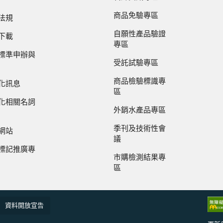
商品免驗專區
法規
自願性產品驗證
下載
專區
標準申辦與
受託試驗專區
商品檢驗標識專
化訊息
區
化相關名詞
外銷水產品專區
季刊及技術性會
網站
議
標記推廣專
市購檢測結果專
區
資料開放宣告