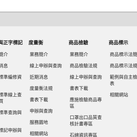
與正字標記
度量衡
商品檢驗
商品標示
簡介
業務簡介
業務簡介
商品標示法
消息
線上申辦與查詢
商品檢驗法規
商品標示法
標準編修資
近期消息
線上申辦與查詢
範例與自主
表
度量衡法規
書表下載
標準線上查
相關網站
書表下載
應施檢驗商品專
買
區
申辦與查詢
標準查詢與
口罩出口品質查
服務園地
核計畫專區
標記申辦與
相關網站
石綿資訊專區