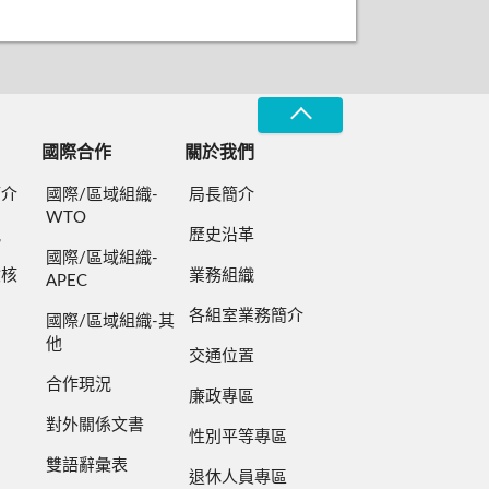
國際合作
關於我們
簡介
國際/區域組織-
局長簡介
WTO
規
歷史沿革
國際/區域組織-
檢核
業務組織
APEC
各組室業務簡介
國際/區域組織-其
他
交通位置
合作現況
廉政專區
對外關係文書
性別平等專區
雙語辭彙表
退休人員專區