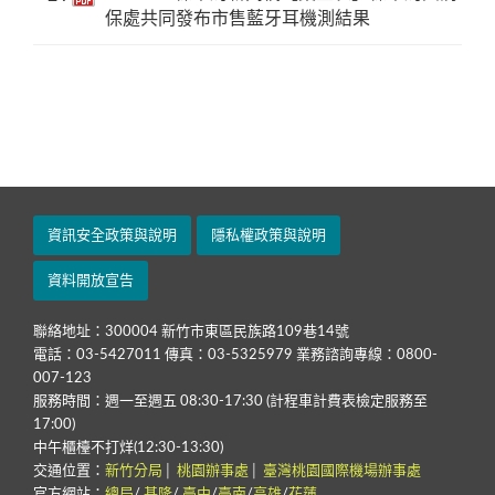
保處共同發布市售藍牙耳機測結果
資訊安全政策與說明
隱私權政策與說明
資料開放宣告
聯絡地址：300004 新竹市東區民族路109巷14號
電話：03-5427011 傳真：03-5325979 業務諮詢專線：0800-
007-123
服務時間：週一至週五 08:30-17:30 (計程車計費表檢定服務至
17:00)
中午櫃檯不打烊(12:30-13:30)
交通位置：
新竹分局
│
桃園辦事處
│
臺灣桃園國際機場辦事處
官方網站：
總局
/
基隆
/
臺中
/
臺南
/
高雄
/
花蓮