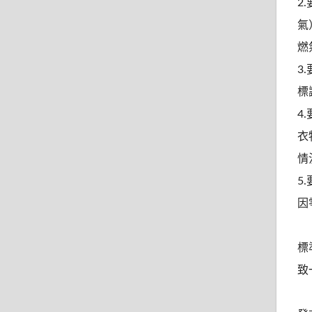
2
氣
燃
3
標
4
衣
情
5
因
標
致