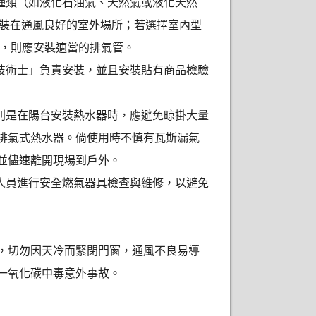
種類（如液化石油氣、天然氣或液化天然
安裝在通風良好的室外場所；若選擇室內型
），則應安裝適當的排氣管。
技術士」負責安裝，並且安裝貼有商品檢驗
別是在陽台安裝熱水器時，應避免晾掛大量
排氣式熱水器。倘使用時不慎有瓦斯漏氣
並儘速離開現場到戶外。
人員進行安全燃氣器具檢查與維修，以避免
，切勿因天冷而緊閉門窗，通風不良易導
一氧化碳中毒意外事故。