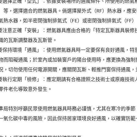
.要選擇正確「型式」：依據安裝場所的通風條件、所使用的燃氣
）等，選擇適合的燃氣器具。倘選擇屋外式（RF）熱水器，應
氣熱水器，如半密閉強制排氣式（FE）或密閉強制排氣式（FF
.要注意正確「安裝」：燃氣器具應由合格的「特定瓦斯器具裝修
識的瓦斯調整器及瓦斯管。
.要保持環境「通風」：使用燃氣器具時一定要保有良好通風，特
物而阻礙通風；於室內或加裝窗戶的陽台使用時，應更換為強制
況，切勿使用任何電源開關，應關閉瓦斯、輕推門窗保持通風，
.要執行定期「檢修」：應定期請有合格證照之技術士或原廠技術
零件老化導致意外發生。
準局特別呼籲民眾使用燃氣器具時務必謹慎，尤其在寒冷的季節
一氧化碳中毒的風險，因此保持居家環境良好通風，以確實防範