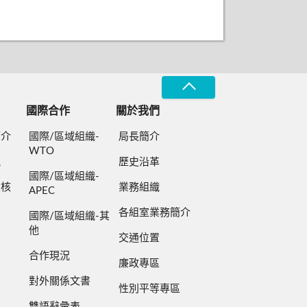
國際合作
關於我們
簡介
國際/區域組織-
局長簡介
WTO
規
歷史沿革
國際/區域組織-
檢核
業務組織
APEC
各組室業務簡介
國際/區域組織-其
他
交通位置
合作現況
廉政專區
對外關係文書
性別平等專區
雙語辭彙表