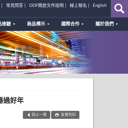
常見問答
ODF開放文件說明
線上報名
English
品檢驗
商品標示
國際合作
關於我們
器過好年
回上一頁
友善列印