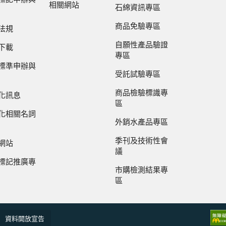
相關網站
石綿資訊專區
商品免驗專區
法規
自願性產品驗證
下載
專區
標準申辦與
受託試驗專區
商品檢驗標識專
化訊息
區
化相關名詞
外銷水產品專區
季刊及技術性會
網站
議
標記推廣專
市購檢測結果專
區
資料開放宣告