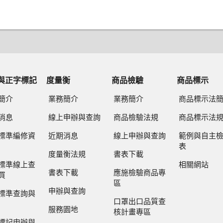
與正字標記
度量衡
商品檢驗
商品標示
簡介
業務簡介
業務簡介
商品標示法
消息
線上申辦與查詢
商品檢驗法規
商品標示法
標準編修資
近期消息
線上申辦與查詢
範例與自主
表
度量衡法規
書表下載
標準線上查
相關網站
書表下載
應施檢驗商品專
買
區
申辦與查詢
標準查詢與
口罩出口品質查
服務園地
核計畫專區
標記申辦與