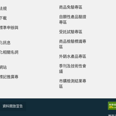
商品免驗專區
法規
自願性產品驗證
下載
專區
標準申辦與
受託試驗專區
商品檢驗標識專
化訊息
區
化相關名詞
外銷水產品專區
季刊及技術性會
網站
議
標記推廣專
市購檢測結果專
區
資料開放宣告