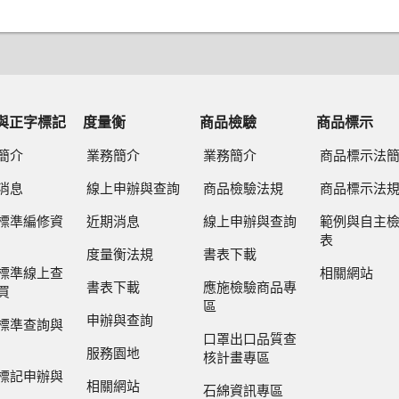
與正字標記
度量衡
商品檢驗
商品標示
簡介
業務簡介
業務簡介
商品標示法
消息
線上申辦與查詢
商品檢驗法規
商品標示法
標準編修資
近期消息
線上申辦與查詢
範例與自主
表
度量衡法規
書表下載
標準線上查
相關網站
書表下載
應施檢驗商品專
買
區
申辦與查詢
標準查詢與
口罩出口品質查
服務園地
核計畫專區
標記申辦與
相關網站
石綿資訊專區