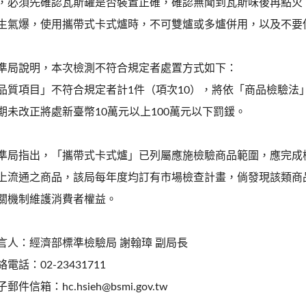
，必須先確認瓦斯罐是否裝置正確，確認無聞到瓦斯味後再點火
生氣爆，使用攜帶式卡式爐時，不可雙爐或多爐併用，以及不要
準局說明，本次檢測不符合規定者處置方式如下：
品質項目」不符合規定者計1件（項次10），將依「商品檢驗法
期未改正將處新臺幣10萬元以上100萬元以下罰鍰。
準局指出，「攜帶式卡式爐」已列屬應施檢驗商品範圍，應完成
上流通之商品，該局每年度均訂有市場檢查計畫，倘發現該類商
關機制維護消費者權益。
言人：經濟部標準檢驗局 謝翰璋 副局長
絡電話：02-23431711
郵件信箱：hc.hsieh@bsmi.gov.tw