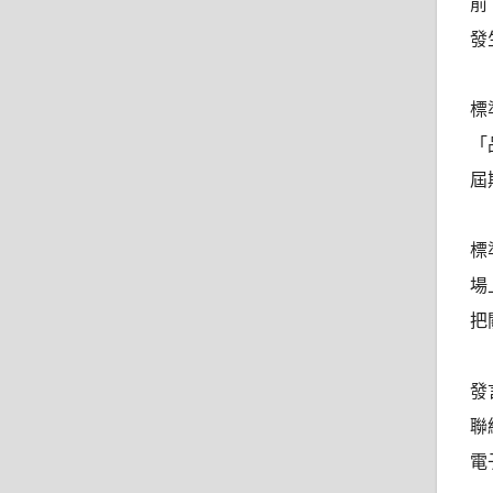
前
發
標
「
屆
標
場
把
發
聯
電子