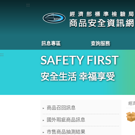
:::
訊息專區
查詢服務
:::
SAFETY FIRST
安全生活 幸福享受
經
商品召回訊息
國外瑕疵商品訊息
市售商品抽測結果