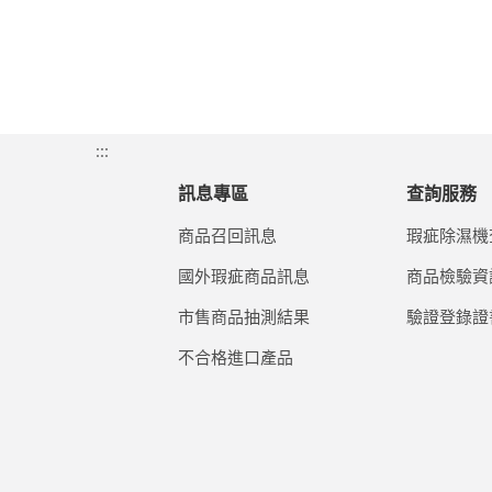
:::
訊息專區
查詢服務
商品召回訊息
瑕疵除濕機
國外瑕疵商品訊息
商品檢驗資
市售商品抽測結果
驗證登錄證
不合格進口產品