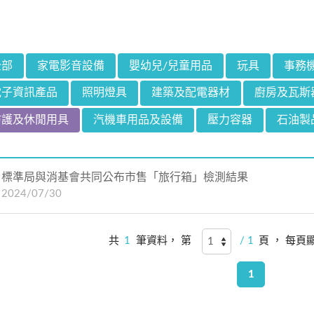
全部
家電影音設備
嬰幼兒/兒童用品
玩具
事務
電子資訊產品
照明燈具
建築及配電器材
廚房及瓦斯
防護及休閒用具
汽機車用品及設備
壓力容器
石油製
標準局與消基會共同公布市售「旅行箱」檢測結果
2024/07/30
共
1
筆資料， 第
/ 1
頁 ， 每頁
1