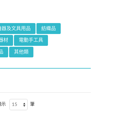
機器及文具用品
紡織品
器材
電動手工具
品
其他類
顯示
筆