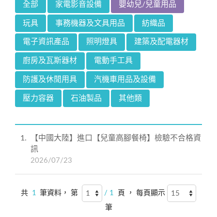
全部
家電影音設備
嬰幼兒/兒童用品
玩具
事務機器及文具用品
紡織品
電子資訊產品
照明燈具
建築及配電器材
廚房及瓦斯器材
電動手工具
防護及休閒用具
汽機車用品及設備
壓力容器
石油製品
其他類
1
【中國大陸】進口【兒童高腳餐椅】檢驗不合格資
訊
2026/07/23
共
1
筆資料， 第
/ 1
頁 ， 每頁顯示
筆