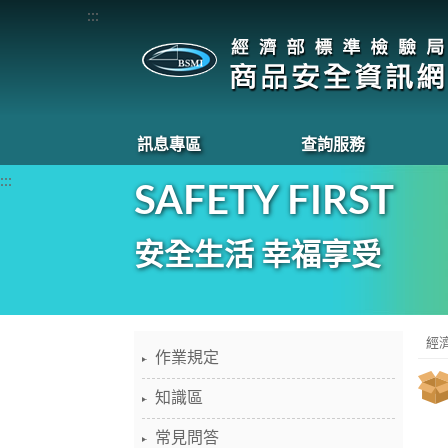
:::
訊息專區
查詢服務
:::
SAFETY FIRST
安全生活 幸福享受
經
作業規定
知識區
常見問答