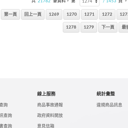
共
21782
筆資料， 第
/ 1453
頁 
第一頁
回上一頁
1269
1270
1271
1272
127
1278
1279
下一頁
最
線上服務
統計彙整
查詢
商品事故通報
違規商品訊息
訊查詢
政府資料開放
書查詢
意見信箱