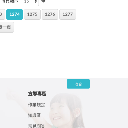
， 每頁顯示
筆
3
1274
1275
1276
1277
後一頁
收合
宣導專區
作業規定
知識區
常見問答