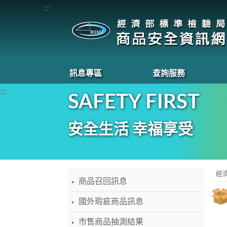
:::
訊息專區
查詢服務
:::
SAFETY FIRST
安全生活 幸福享受
經
商品召回訊息
國外瑕疵商品訊息
市售商品抽測結果