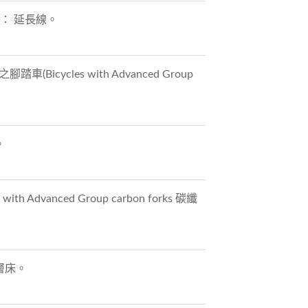
名稱： 延長線。
icycles with Advanced Group
。
 Advanced Group carbon forks 碳纖
雙層床。