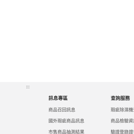
:::
訊息專區
查詢服務
商品召回訊息
瑕疵除濕機
國外瑕疵商品訊息
商品檢驗資
市售商品抽測結果
驗證登錄證