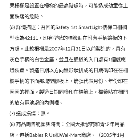
果柵欄是設置在樓梯的最高階處時，可能造成幼童從上
面跌落的危險。
(6) 詳情描述：召回的Safety 1st SmartLight樓梯口柵欄
型號為42111，印有型號的標籤貼在附有手柄鑲板的下
方處。此款柵欄是2007年12月31日以前製造的，具有
灰色手柄的白色金屬，並且在通道的入口處有1個感應
燈裝置。製造日期以方向盤形狀排成的日期碼印在在柵
欄手柄的下面那塊塑膠板上，箭號代表月份、年份印在
圈圈的裡面。製造日期同樣印在標籤上，標籤貼在柵門
的放有電池處的內側裡。
(7) 造成損傷：無。
(8) 商品銷售範圍與時間：全國大批發商和青少年用品
店，包括Babies R Us和Wal-Mart商店。（2005年1月