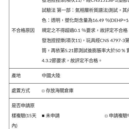
發泡捏捏樂(項次11)，經CNS15138-1
試驗法 第一部：氣相層析質譜法)測試，
色：透明，塑化劑含量為16.49 ％(DEHP=16.
不合格原因
規定之不得超過0.1 ％要求，故評定不合格
發泡捏捏樂(項次11)，玩具經CNS 4797-
筒，再依第5.21節測試後膨脹率大於50 % 實測
4.3.2節要求，故評定不合格。
產地
中國大陸
處置方式
□ 存放海關倉庫
是否申請原
樣複驗(15天
■ 未申請
□ 申請複驗
內)