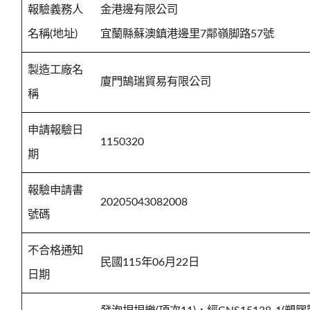
報驗義務人
金港邊有限公司
名稱(地址)
宜蘭縣蘇澳鎮港邊里7鄰嶺脚路57號
製造工廠名
廈門鵠瑞貿易有限公司
稱
申請報驗日
1150320
期
報驗申請書
20205043082008
號碼
不合格通知
民國115年06月22日
日期