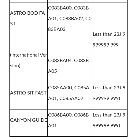
C083BA00, C083B
ASTRO BOD FA
A01, C083BA02, C0
ST
83BA03,
Less than 23J 9
999999 999
(International Ver
C083BA04, C083B
sion)
A05
C085AA00, C085A
Less than 23J 9
ASTRO SIT FAST
A01, C085AA02
999999 999)
C086BA00, C086B
Less than 23J 9
CANYON GUIDE
A01
999999 999)