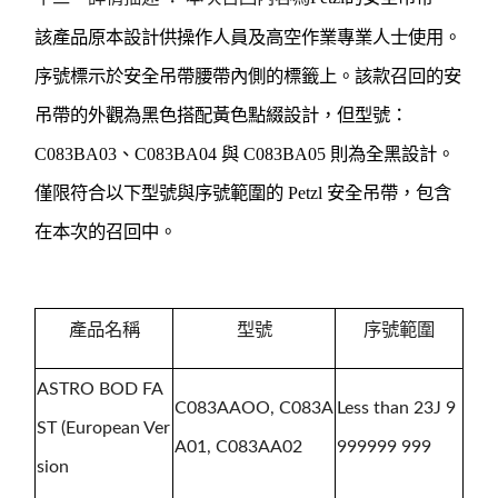
該產品原本設計供操作人員及高空作業專業人士使用。
序號標示於安全吊帶腰帶內側的標籤上。該款召回的安
吊帶的外觀為黑色搭配黃色點綴設計，但型號：
C083BA03
、
C083BA04
與
C083BA05
則為全黑設計。
僅限符合以下型號與序號範圍的
Petzl
安全吊帶，包含
在本次的召回中。
產品名稱
型號
序號範圍
ASTRO BOD FA
C083AAOO, C083A
Less than 23J 9
ST (European Ver
A01, C083AA02
999999 999
sion