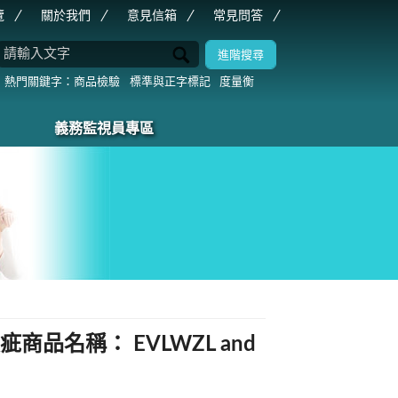
覽
關於我們
意見信箱
常見問答
商品檢驗
標準與正字標記
度量衡
義務監視員專區
瑕疵商品名稱： EVLWZL and