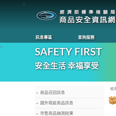
:::
訊息專區
查詢服務
:::
SAFETY FIRST
安全生活 幸福享受
經
商品召回訊息
國外瑕疵商品訊息
市售商品抽測結果