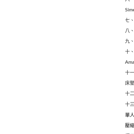
Sime
七、
八
九、
十、
Ama
十一
床
十二
十
單
壓