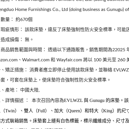
ngduo Home Furnishings Co., Ltd (doing business as Gunugu) o
數量： 約670個
、瑕疵情形： 該款床墊，違反了床墊強制性防火安全標準，可能
造成損傷： 無。
商品銷售範圍與時間： 透過以下通路販售，銷售期間為22025 年 1
zon.com、Walmart.com 和 Wayfair.com 將以 100 美元至 
、矯正措施： 消費者應立即停止使用該款床墊，並聯絡 EVLW
墊套，可套在床墊上，使床墊符合強制性防火安全標準。
、產地： 中國大陸,
本次召回內容為
EVLWZL
與
Gunugu
的床墊。該
三、詳情描述 ：
人（
Twin
）、雙人（
Full
）、加大（
Queen
）和特大（
King
）的尺
縮方式裝箱銷售。床墊套上縫有白色標籤，標示纖維成分、尺寸