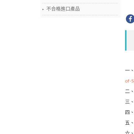
不合格進口產品
一
of-S
二
三、
四、
五
六、廠