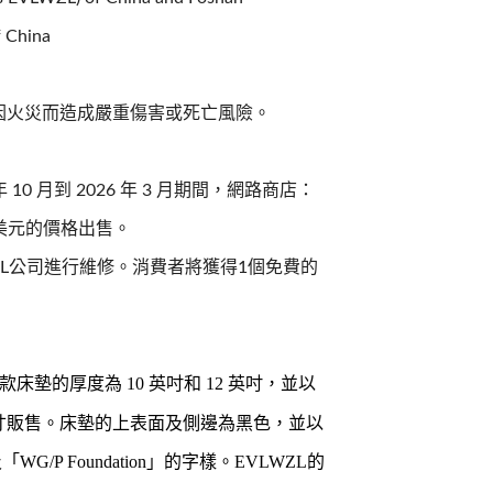
f China
因火災而造成嚴重傷害或死亡風險。
0 月到 2026 年 3 月期間，網路商店：
260 美元的價格出售。
ZL公司進行維修。消費者將獲得1個免費的
款床墊的厚度為
10
英吋和
12
英吋，並以
寸販售。床墊的上表面及側邊為黑色，並以
及「
WG/P Foundation
」的字樣。
EVLWZL
的