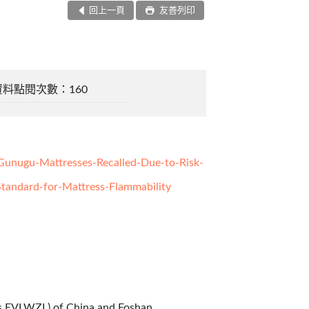
回上一頁
友善列印
資料點閱次數：160
unugu-Mattresses-Recalled-Due-to-Risk-
Standard-for-Mattress-Flammability
s EVLWZL) of China and Foshan