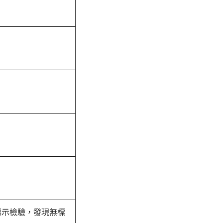
胎邊標示檢驗，發現無標