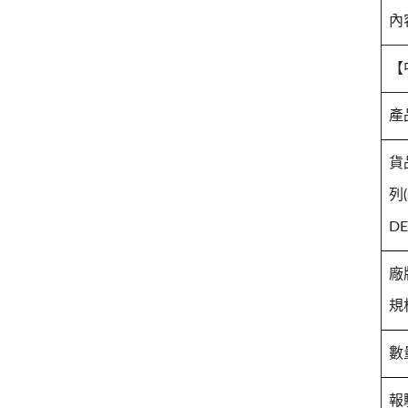
內
【
產
貨
列
DE
廠
規
數
報