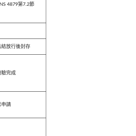
4879第7.2節
 具結放行後封存
 複驗完成
已申請