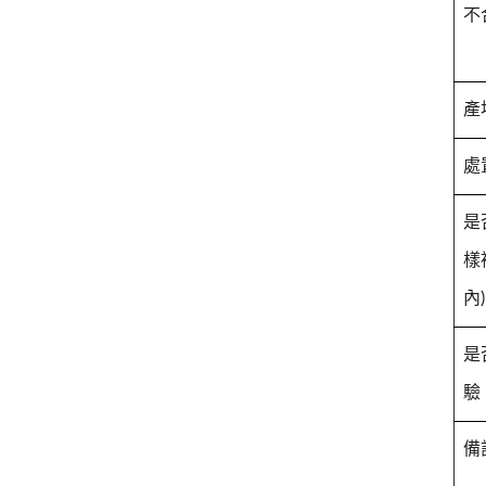
不
產
處
是
樣
內)
是
驗
備