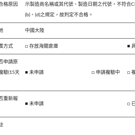
合格原因
示製造商名稱或其代號、製造日期之代號，不符合CNS 
(b)、(d)之規定，故判定不合格。
地
中國大陸
置方式
□ 存放海關倉庫
■
否申請原
複驗(15天
■ 未申請
□ 申請複驗中
□
否重新報
■ 未申請
□ 
註