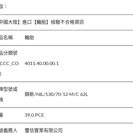
容：
中國大陸】進口【輪胎】檢驗不合格資訊
品名稱
輪胎
品分類號
(CCC_CO
4011.40.00.00.1
)
牌型號或
錦新/NIL/130/70-12 M/C 62L
格
量
39.0 PCE
驗義務人
璽信實業有限公司