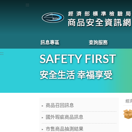
:::
訊息專區
查詢服務
:::
SAFETY FIRST
安全生活 幸福享受
經
商品召回訊息
國外瑕疵商品訊息
市售商品抽測結果