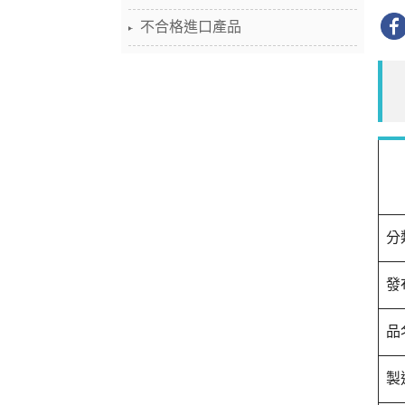
不合格進口產品
分
發
品
製