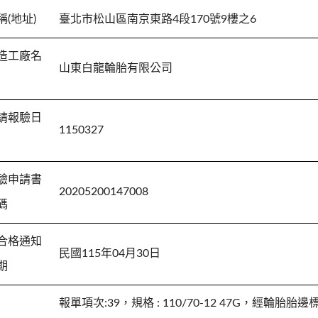
稱(地址)
臺北市松山區南京東路4段170號9樓之6
造工廠名
山東白龍輪胎有限公司
請報驗日
1150327
驗申請書
20205200147008
碼
合格通知
民國115年04月30日
期
報單項次:39，規格 : 110/70-12 47G，經輪胎