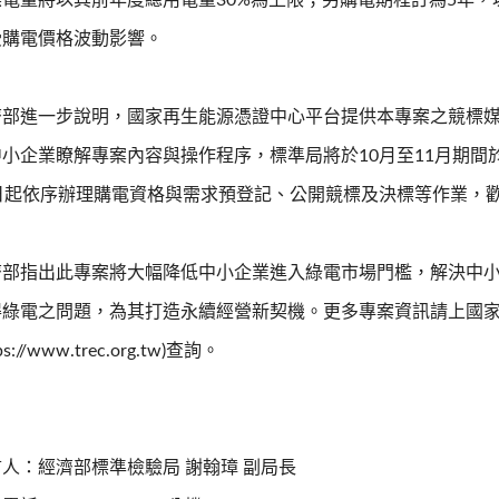
標電量將以其前年度總用電量30%為上限；另購電期程訂為5年
受購電價格波動影響。
濟部進一步說明，國家再生能源憑證中心平台提供本專案之競標
中小企業瞭解專案內容與操作程序，標準局將於10月至11月期間
9日起依序辦理購電資格與需求預登記、公開競標及決標等作業，
濟部指出此專案將大幅降低中小企業進入綠電市場門檻，解決中
得綠電之問題，為其打造永續經營新契機。更多專案資訊請上國
tps://www.trec.org.tw)查詢。
人：經濟部標準檢驗局 謝翰璋 副局長