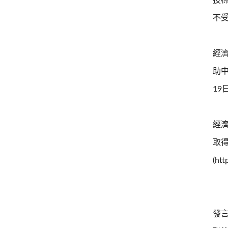
投
不
經
助
1
經
取
(ht
發言