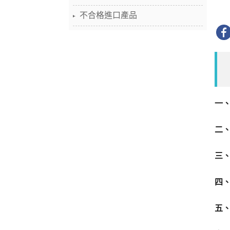
不合格進口產品
一
二
三
四
五