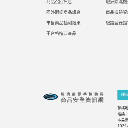
商品召回訊息
瑕疵除濕機
國外瑕疵商品訊息
商品檢驗資
市售商品抽測結果
驗證登錄證
不合格進口產品
隱
聯絡地
電話：0
本局業
1024