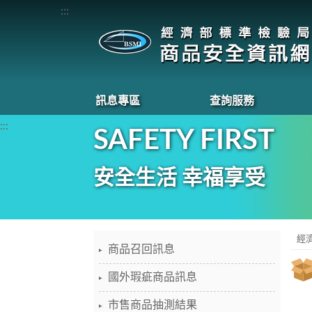
:::
訊息專區
查詢服務
:::
SAFETY FIRST
安全生活 幸福享受
經
商品召回訊息
國外瑕疵商品訊息
市售商品抽測結果