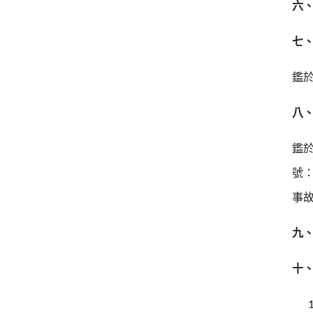
六
七
鑑
八
鑑於
號：
事
九
十