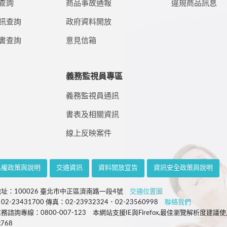
查詢
商品事故通報
違規商品訊息
訊查詢
政府資料開放
書查詢
意見信箱
義務監視員專區
義務監視員通訊
書表及相關資訊
線上反映案件
私權政策與說明
交通資訊
資料開放宣告
資訊安全政策與說明
址：100026 臺北市中正區濟南路一段4號
交通位置圖
2-23431700 傳真：02-23932324．02-23560998
聯絡我們
務諮詢專線：0800-007-123 本網站支援IE與Firefox,最佳瀏覽解析度建議
x768