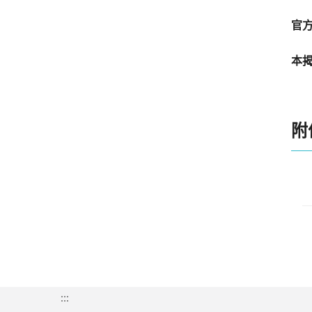
官方
本
附
:::