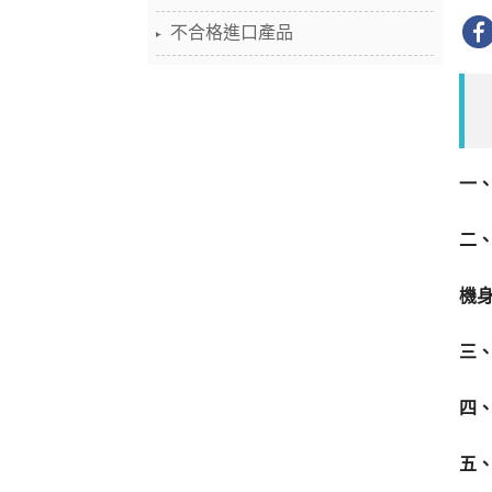
不合格進口產品
一、
二、
機身
三
四、
五、