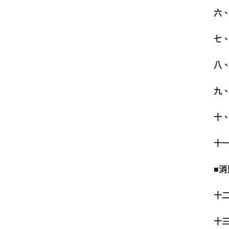
六
七
八
九
十
十
■
消
十
十