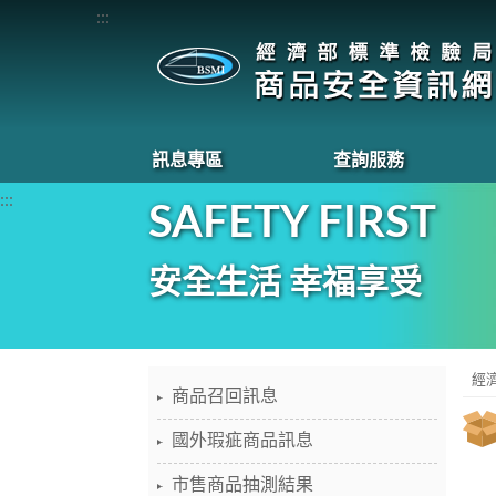
:::
訊息專區
查詢服務
:::
SAFETY FIRST
安全生活 幸福享受
經
商品召回訊息
國外瑕疵商品訊息
市售商品抽測結果